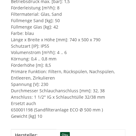
Betriebsdruck max. [bar]: 1,5
Förderleistung [m³/h]: 8
Filtermaterial: Glas, Sand
Füllmenge Sand [kg]: 50
Füllmenge Glas [kg]: 42
Farbe: blau
Länge x Breite x Höhe [mm]: 740 x 500 x 790
Schutzart [IP]: IP55
Volumenstrom [m³/h]: 4 .. 6
Körnung: 0,4 .. 0,8 mm
Förderhöhe [m]: 8,5
Primäre Funktion: Filtern, Rückspülen, Nachspülen,
Entleeren, Zirkulieren
Spannung [V]: 230
Durchmesser Schlauchanschluss [mm]: 32, 38
Anschluss: 1 1/2" IG x Schlauchtülle 32/38 mm
Ersetzt auch
650001198 (Sandfilteranlage ECO Ø 500 mm )
Gewicht [kg] 10
Produkteigenschaft
Wert
Hersteller:
Oku