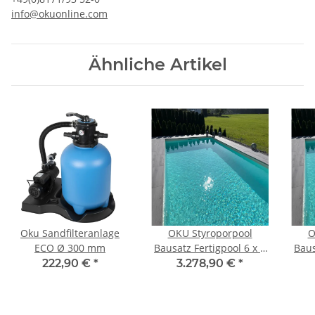
info@okuonline.com
Ähnliche Artikel
Oku Sandfilteranlage
OKU Styroporpool
O
ECO Ø 300 mm
Bausatz Fertigpool 6 x 3
Baus
x 1,5 m
222,90 €
*
3.278,90 €
*