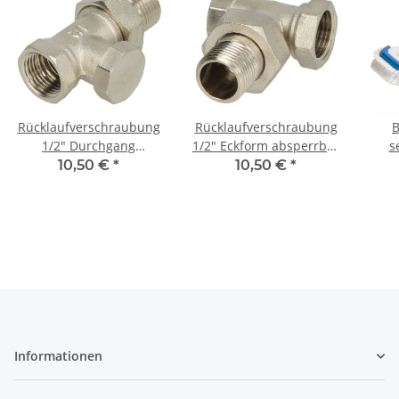
Rücklaufverschraubung
Rücklaufverschraubung
B
1/2" Durchgang
1/2" Eckform absperrbar
s
absperrbar vernickelt
vernickelt vernickelt
10,50 €
*
10,50 €
*
Bo
Informationen