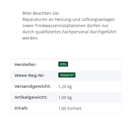
Bitte Beachten Sie:
Reparaturen an Heizung-und Lüftungsanlagen
sowie Trinkwasserinstallationen dürfen nur
durch qualifiziertes Fachpersonal durchgeführt
werden.
Produkteigenschaft
Wert
Hersteller:
OEG
Weee-Reg-Nr:
70268197
Versandgewicht:
1,20 kg
Artikelgewicht:
1,00
kg
Inhalt:
1,00 Einheit