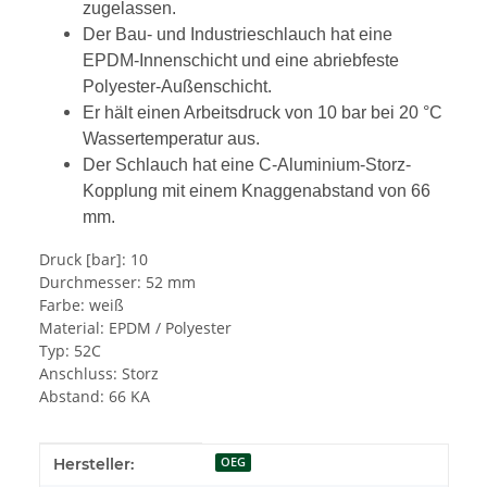
zugelassen.
Der Bau- und Industrieschlauch hat eine
EPDM-Innenschicht und eine abriebfeste
Polyester-Außenschicht.
Er hält einen Arbeitsdruck von 10 bar bei 20 °C
Wassertemperatur aus.
Der Schlauch hat eine C-Aluminium-Storz-
Kopplung mit einem Knaggenabstand von 66
mm.
Druck [bar]: 10
Durchmesser: 52 mm
Farbe: weiß
Material: EPDM / Polyester
Typ: 52C
Anschluss: Storz
Abstand: 66 KA
Produkteigenschaft
Wert
Hersteller:
OEG