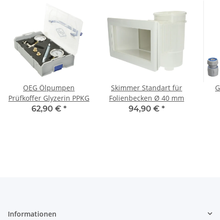
OEG Ölpumpen
Skimmer Standart für
G
Prüfkoffer Glyzerin PPKG
Folienbecken Ø 40 mm
Spr
62,90 €
*
94,90 €
*
Informationen