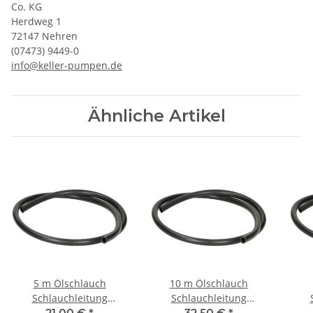
Co. KG
Herdweg 1
72147 Nehren
(07473) 9449-0
info@keller-pumpen.de
Ähnliche Artikel
5 m Ölschlauch
10 m Ölschlauch
Schlauchleitung
Schlauchleitung
Perbunan 13,5 x 9,5 mm
Perbunan 13,5 x 9,5 mm
Perb