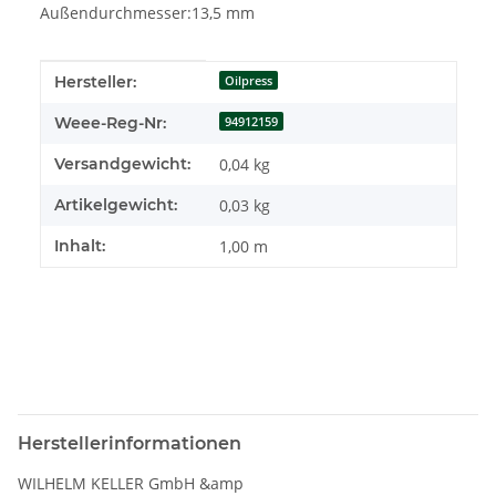
Außendurchmesser:13,5 mm
Produkteigenschaft
Wert
Hersteller:
Oilpress
Weee-Reg-Nr:
94912159
Versandgewicht:
0,04 kg
Artikelgewicht:
0,03
kg
Inhalt:
1,00 m
Herstellerinformationen
WILHELM KELLER GmbH &amp