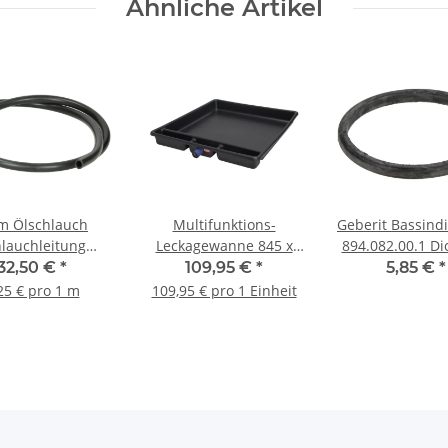
Ähnliche Artikel
m Ölschlauch
Multifunktions-
Geberit Bassind
lauchleitung
Leckagewanne 845 x
894.082.00.1 Di
unan 13,5 x 9,5
950 mm mit Siphon
für Bassin Bode
32,50 €
*
109,95 €
*
5,85 €
*
mm Öltank
und Ablaufstutzen
25 € pro 1 m
109,95 € pro 1 Einheit
augschlauch