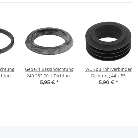
ichtung
Geberit Bassindichtung
WC Spülrohrverbinder
chtung
240.282.00.1 Dichtung
Dichtung 44 x 55
nventil
für Bassin Bodenventil
Spülrohrinnenverbinder
5,95 €
*
5,90 €
*
Spülrohrdichtung