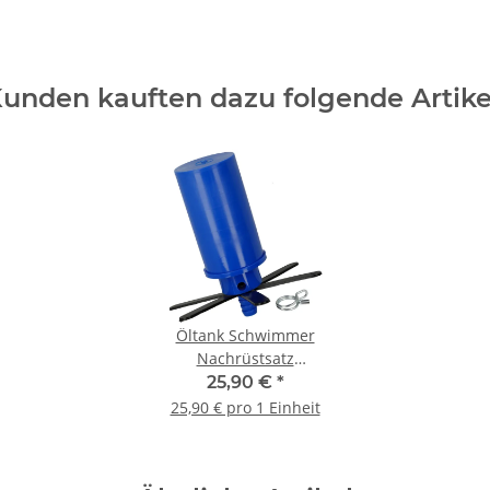
unden kauften dazu folgende Artike
Öltank Schwimmer
Nachrüstsatz
Schwimmer Ø ca. 44
25,90 €
*
mm, Abstand Stern,
25,90 € pro 1 Einheit
Klemme