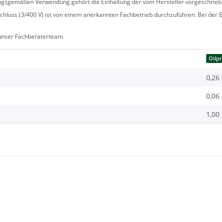
ngsgemäßen Verwendung gehört die Einhaltung der vom Hersteller vorgeschrie
hluss (3/400 V) ist von einem anerkannten Fachbetrieb durchzuführen. Bei der Er
 unser Fachberaterteam.
Oilp
0,26
0,06
1,00