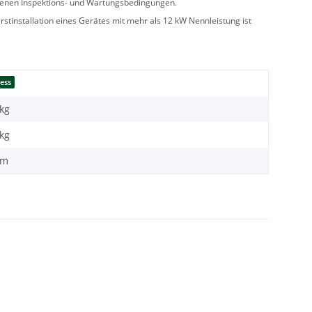
benen Inspektions- und Wartungsbedingungen.
stinstallation eines Gerätes mit mehr als 12 kW Nennleistung ist
ress
 kg
kg
 m