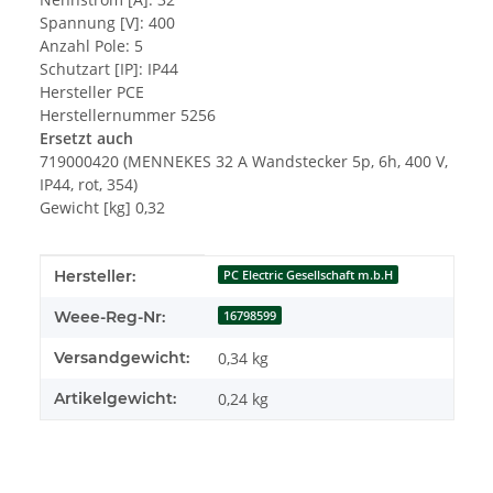
Spannung [V]: 400
Anzahl Pole: 5
Schutzart [IP]: IP44
Hersteller PCE
Herstellernummer 5256
Ersetzt auch
719000420 (MENNEKES 32 A Wandstecker 5p, 6h, 400 V,
IP44, rot, 354)
Gewicht [kg] 0,32
Produkteigenschaft
Wert
Hersteller:
PC Electric Gesellschaft m.b.H
Weee-Reg-Nr:
16798599
Versandgewicht:
0,34 kg
Artikelgewicht:
0,24
kg