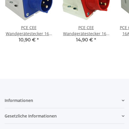
PCE CEE
PCE CEE
PCE 
Wandgerätestecker 16A
Wandgerätestecker 16A
16A
230V 3-Polig 5136
400V 5-Polig 5156
10,90 €
*
14,90 €
*
Informationen
Gesetzliche Informationen