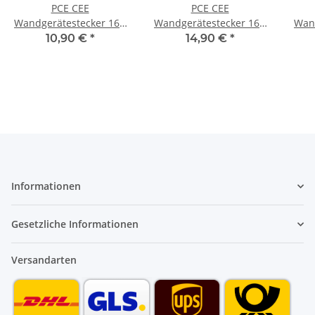
PCE CEE
PCE CEE
Wandgerätestecker 16A
Wandgerätestecker 16A
Wan
230V 3-Polig 5136
400V 5-Polig 5156
4
10,90 €
*
14,90 €
*
Informationen
Gesetzliche Informationen
Versandarten