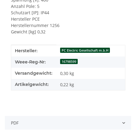
Anzahl Pole: 5
Schutzart [IP]: IP44
Hersteller PCE
Herstellernummer 1256
Gewicht [kg] 0,32
Produkteigenschaft
Wert
Hersteller:
PC Electric Gesellschaft m.b.H
Weee-Reg-Nr:
16798599
Versandgewicht:
0,30 kg
Artikelgewicht:
0,22
kg
PDF