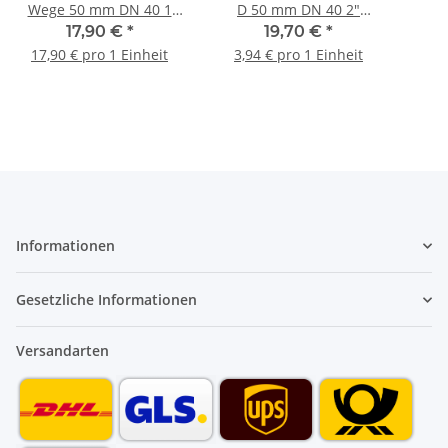
Wege 50 mm DN 40 1
D 50 mm DN 40 2"
1/2" Klebemuffe Pool
Klebemuffe Pool Hahn
Sich
17,90 €
*
19,70 €
*
Hahn Schwimmbad
Schwimmbad
17,90 € pro 1 Einheit
3,94 € pro 1 Einheit
Informationen
Gesetzliche Informationen
Versandarten