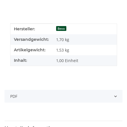
Produkteigenschaft
Wert
Hersteller:
Bevo
Versandgewicht:
1,70 kg
Artikelgewicht:
1,53
kg
Inhalt:
1,00 Einheit
PDF