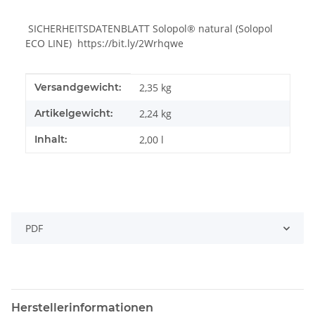
SICHERHEITSDATENBLATT Solopol® natural (Solopol
ECO LINE) https://bit.ly/2Wrhqwe
Produkteigenschaft
Wert
Versandgewicht:
2,35 kg
Artikelgewicht:
2,24
kg
Inhalt:
2,00 l
PDF
Herstellerinformationen