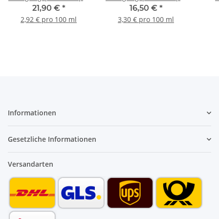
Eco-Line 250 ml
Eco-Line 250 ml
Sol
21,90 €
*
16,50 €
*
2,92 € pro 100 ml
3,30 € pro 100 ml
Informationen
Gesetzliche Informationen
Versandarten