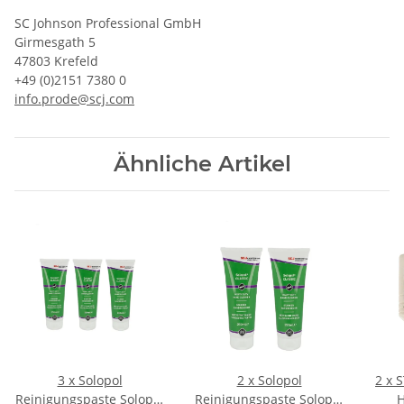
SC Johnson Professional GmbH
Girmesgath 5
47803 Krefeld
+49 (0)2151 7380 0
info.prode@scj.com
Ähnliche Artikel
3 x Solopol
2 x Solopol
2 x 
Reinigungspaste Solopol
Reinigungspaste Solopol