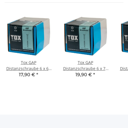
Tox GAP
Tox GAP
Distanzschraube 6 x 60
Distanzschraube 6 x 70
Dist
mm verzinkt Torx 100Stk
mm verzinkt Torx 100Stk
mm v
17,90 €
*
19,90 €
*