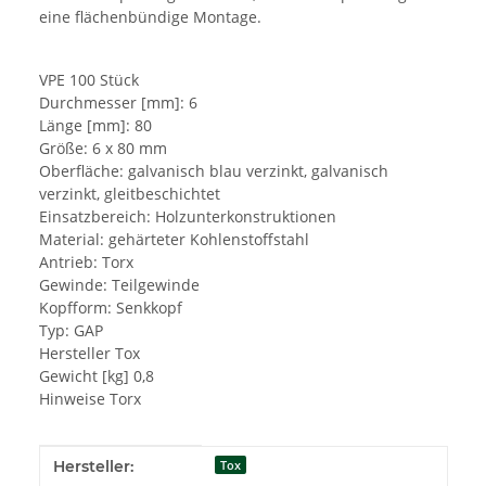
eine flächenbündige Montage.
VPE 100 Stück
Durchmesser [mm]: 6
Länge [mm]: 80
Größe: 6 x 80 mm
Oberfläche: galvanisch blau verzinkt, galvanisch
verzinkt, gleitbeschichtet
Einsatzbereich: Holzunterkonstruktionen
Material: gehärteter Kohlenstoffstahl
Antrieb: Torx
Gewinde: Teilgewinde
Kopfform: Senkkopf
Typ: GAP
Hersteller Tox
Gewicht [kg] 0,8
Hinweise Torx
Produkteigenschaft
Wert
Hersteller:
Tox