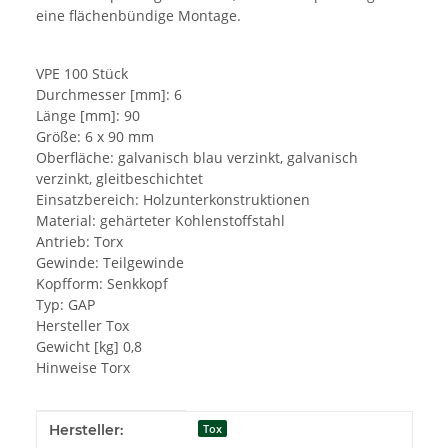
eine flächenbündige Montage.
VPE 100 Stück
Durchmesser [mm]: 6
Länge [mm]: 90
Größe: 6 x 90 mm
Oberfläche: galvanisch blau verzinkt, galvanisch
verzinkt, gleitbeschichtet
Einsatzbereich: Holzunterkonstruktionen
Material: gehärteter Kohlenstoffstahl
Antrieb: Torx
Gewinde: Teilgewinde
Kopfform: Senkkopf
Typ: GAP
Hersteller Tox
Gewicht [kg] 0,8
Hinweise Torx
Produkteigenschaft
Wert
Hersteller:
Tox