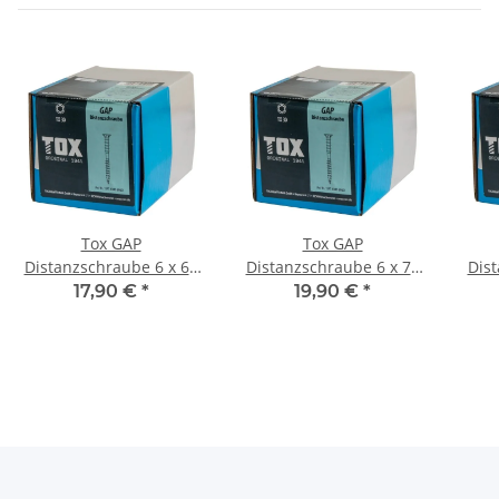
Tox GAP
Tox GAP
Distanzschraube 6 x 60
Distanzschraube 6 x 70
Dist
mm verzinkt Torx 100Stk
mm verzinkt Torx 100Stk
mm v
17,90 €
*
19,90 €
*