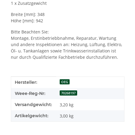
1 x Zusatzgewicht
Breite [mm]: 348
Höhe [mm]: 942
Bitte Beachten Sie:
Montage, Erstinbetriebbnahme, Reparatur, Wartung
und andere Inspektionen an: Heizung, Lüftung, Elektro,
Öl- u. Tankanlagen sowie Trinkwasserinstallation ist
nur durch Qualifizierte Fachbetriebe durchzuführen.
Produkteigenschaft
Wert
Hersteller:
OEG
Weee-Reg-Nr:
70268197
Versandgewicht:
3,20 kg
Artikelgewicht:
3,00
kg