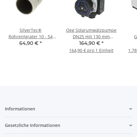
SilverTec®
Oeg Solarumwälzpumpe
Rohrentgrater 10 - 54
DN25 mit 130 mm
G
r
mm innen und außen
Baulänge und PWM
Moo
64,90 €
*
164,90 €
*
Ansteuerung
164,90 € pro 1 Einheit
1.78
Informationen
Gesetzliche Informationen