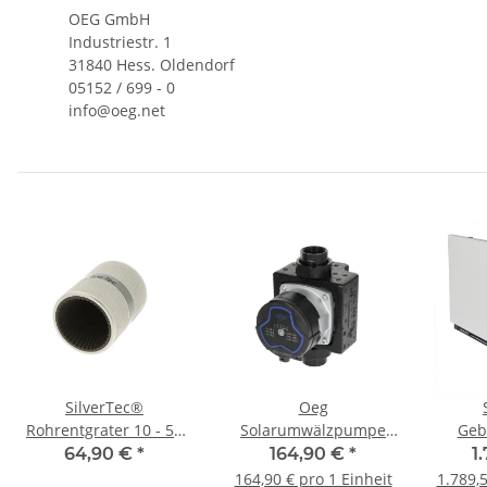
OEG GmbH
Industriestr. 1
31840 Hess. Oldendorf
05152 / 699 - 0
info@oeg.net
SilverTec®
Oeg
Rohrentgrater 10 - 54
Solarumwälzpumpe
Geb
er
mm innen und außen
DN25 mit 130 mm
Mooly
64,90 €
*
164,90 €
*
1
Baulänge und PWM
164,90 € pro 1 Einheit
1.789,5