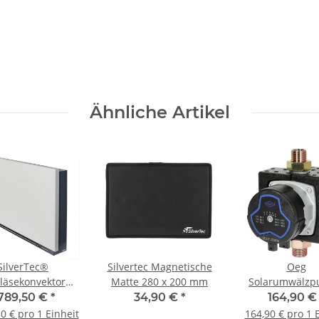
Ähnliche Artikel
SilverTec®
Silvertec Magnetische
Oeg
läsekonvektor
Matte 280 x 200 mm
Solarumwälz
n® 950 x 610 mm
DN20 mit 13
.789,50 €
*
34,90 €
*
164,90 
Baulänge un
0 € pro 1 Einheit
164,90 € pro 1 