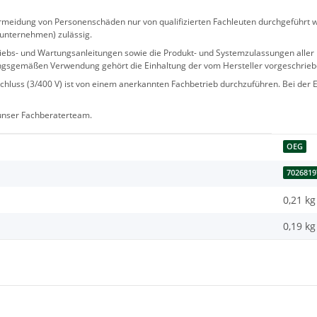
eidung von Personenschäden nur von qualifizierten Fachleuten durchgeführt we
sunternehmen) zulässig.
 Betriebs- und Wartungsanleitungen sowie die Produkt- und Systemzulassungen al
ngsgemäßen Verwendung gehört die Einhaltung der vom Hersteller vorgeschrie
hluss (3/400 V) ist von einem anerkannten Fachbetrieb durchzuführen. Bei der Er
 unser Fachberaterteam.
OEG
7026819
0,21 kg
0,19
kg