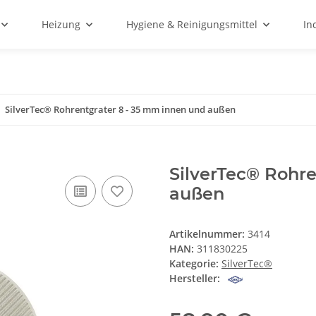
Heizung
Hygiene & Reinigungsmittel
In
SilverTec® Rohrentgrater 8 - 35 mm innen und außen
SilverTec® Rohr
außen
Artikelnummer:
3414
HAN:
311830225
Kategorie:
SilverTec®
Hersteller: