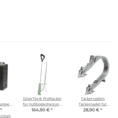
SilverTec® Profitacker
Tackernadeln
pumpe
für Fußbodenheizung
Tackernadel für
0 mm
alle Tackernadeln von
Fußbodenheizung
€
*
164,90 €
*
28,90 €
*
d PWM
35 bis 60 mm
Rohrhalter 1000 Stk 14-
Einheit