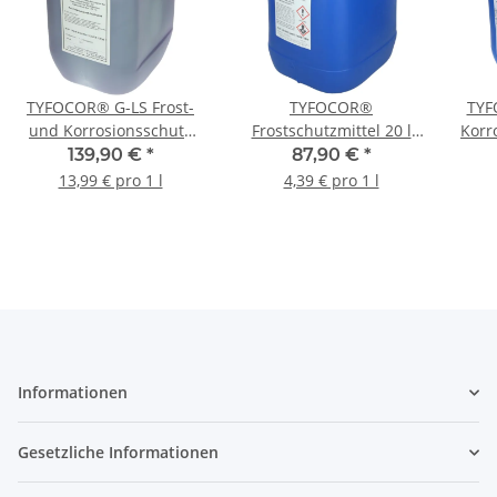
TYFOCOR® G-LS Frost-
TYFOCOR®
TYF
und Korrosionsschutz
Frostschutzmittel 20 l
Korr
bis -28 °C für
Fertiggemisch bis -15 °C
°C f
139,90 €
*
87,90 €
*
Röhrenkollektoren 10 L
13,99 € pro 1 l
4,39 € pro 1 l
Informationen
Gesetzliche Informationen