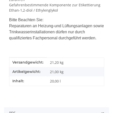
Gefahrenbestimmende Komponente zur Etikettierung
Ethan-1,2-diol / Ethylenglykol
Bitte Beachten Sie:
Reparaturen an Heizung-und Lüftungsanlagen sowie
Trinkwasserinstallationen dürfen nur durch
qualifiziertes Fachpersonal durchgeführt werden.
Produkteigenschaft
Wert
Versandgewicht:
21,20 kg
Artikelgewicht:
21,00
kg
Inhalt:
20,00 l
PDF