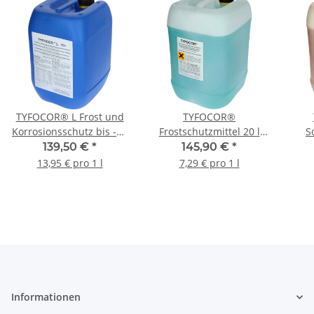
TYFOCOR® L Frost und
TYFOCOR®
Korrosionsschutz bis -50
Frostschutzmittel 20 l
S
°C für Flachkollektoren
Konzentrat
Fert
139,50 €
*
145,90 €
*
10 L
13,95 € pro 1 l
7,29 € pro 1 l
Informationen