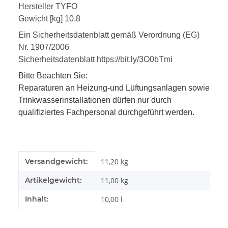
Hersteller TYFO
Gewicht [kg] 10,8
Ein Sicherheitsdatenblatt gemäß Verordnung (EG)
Nr. 1907/2006
Sicherheitsdatenblatt
https://bit.ly/3O0bTmi
Bitte Beachten Sie:
Reparaturen an Heizung-und Lüftungsanlagen sowie
Trinkwasserinstallationen dürfen nur durch
qualifiziertes Fachpersonal durchgeführt werden.
Produkteigenschaft
Wert
Versandgewicht:
11,20 kg
Artikelgewicht:
11,00
kg
Inhalt:
10,00 l