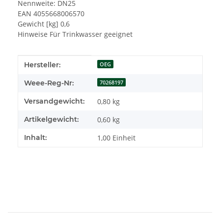
Nennweite: DN25
EAN 4055668006570
Gewicht [kg] 0,6
Hinweise Für Trinkwasser geeignet
Produkteigenschaft
Wert
Hersteller:
OEG
Weee-Reg-Nr:
70268197
Versandgewicht:
0,80 kg
Artikelgewicht:
0,60
kg
Inhalt:
1,00 Einheit