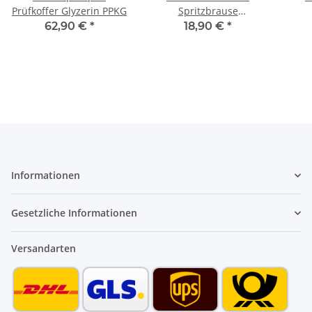
Prüfkoffer Glyzerin PPKG
Spritzbrause
Sprühpistole stufenlos
Sp
62,90 €
*
18,90 €
*
verstellbar
ve
Informationen
Gesetzliche Informationen
Versandarten