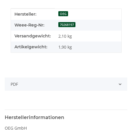
Produkteigenschaft
Wert
Hersteller:
OEG
Weee-Reg-Nr:
70268197
Versandgewicht:
2,10 kg
Artikelgewicht:
1,90
kg
PDF
Herstellerinformationen
OEG GmbH