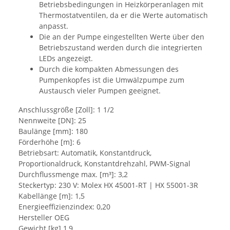
Betriebsbedingungen in Heizkörperanlagen mit
Thermostatventilen, da er die Werte automatisch
anpasst.
Die an der Pumpe eingestellten Werte über den
Betriebszustand werden durch die integrierten
LEDs angezeigt.
Durch die kompakten Abmessungen des
Pumpenkopfes ist die Umwälzpumpe zum
Austausch vieler Pumpen geeignet.
Anschlussgröße [Zoll]: 1 1/2
Nennweite [DN]: 25
Baulänge [mm]: 180
Förderhöhe [m]: 6
Betriebsart: Automatik, Konstantdruck,
Proportionaldruck, Konstantdrehzahl, PWM-Signal
Durchflussmenge max. [m³]: 3,2
Steckertyp: 230 V: Molex HX 45001-RT | HX 55001-3R
Kabellänge [m]: 1,5
Energieeffizienzindex: 0,20
Hersteller OEG
Gewicht [kg] 1,9