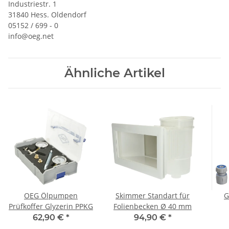
Industriestr. 1
31840 Hess. Oldendorf
05152 / 699 - 0
info@oeg.net
Ähnliche Artikel
OEG Ölpumpen
Skimmer Standart für
G
Prüfkoffer Glyzerin PPKG
Folienbecken Ø 40 mm
Spr
62,90 €
*
94,90 €
*