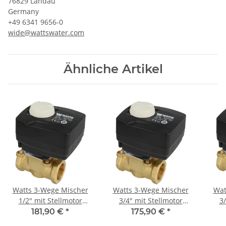
76829 Landau
Germany
+49 6341 9656-0
wide@wattswater.com
Ähnliche Artikel
Watts 3-Wege Mischer
Watts 3-Wege Mischer
Wat
1/2" mit Stellmotor
3/4" mit Stellmotor
3/
Messing V3GB 15 Kvs 2,5
Messing V3GB 20 Kvs 4,0
Mess
181,90 €
*
175,90 €
*