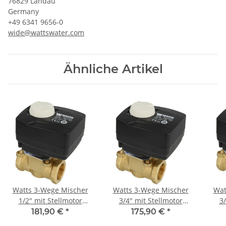
76829 Landau
Germany
+49 6341 9656-0
wide@wattswater.com
Ähnliche Artikel
Watts 3-Wege Mischer
Watts 3-Wege Mischer
Wat
1/2" mit Stellmotor
3/4" mit Stellmotor
3/
Messing V3GB 15 Kvs 2,5
Messing V3GB 20 Kvs 4,0
Mess
181,90 €
*
175,90 €
*