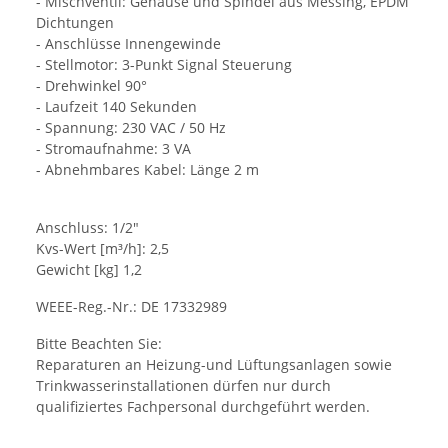
- Mischventil: Gehäuse und Spindel aus Messing, EPDM
Dichtungen
- Anschlüsse Innengewinde
- Stellmotor: 3-Punkt Signal Steuerung
- Drehwinkel 90°
- Laufzeit 140 Sekunden
- Spannung: 230 VAC / 50 Hz
- Stromaufnahme: 3 VA
- Abnehmbares Kabel: Länge 2 m
Anschluss: 1/2"
Kvs-Wert [m³/h]: 2,5
Gewicht [kg] 1,2
WEEE-Reg.-Nr.: DE 17332989
Bitte Beachten Sie:
Reparaturen an Heizung-und Lüftungsanlagen sowie
Trinkwasserinstallationen dürfen nur durch
qualifiziertes Fachpersonal durchgeführt werden.