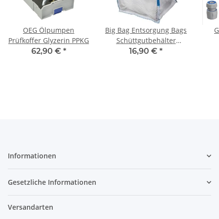
OEG Ölpumpen
Big Bag Entsorgung Bags
G
Prüfkoffer Glyzerin PPKG
Schüttgutbehälter
Einweg Sackoben offen
Spr
62,90 €
*
16,90 €
*
mit Hebeschlaufen
Informationen
Gesetzliche Informationen
Versandarten