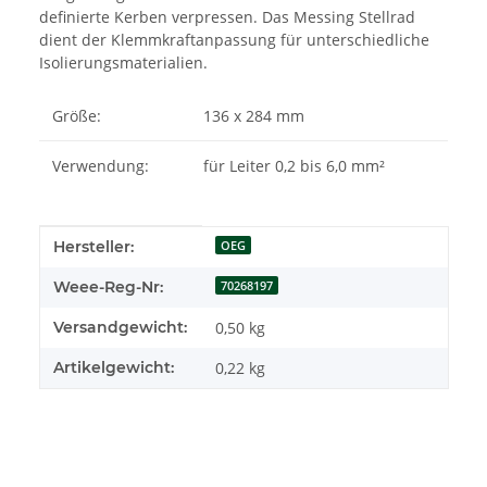
definierte Kerben verpressen. Das Messing Stellrad
dient der Klemmkraftanpassung für unterschiedliche
Isolierungsmaterialien.
Größe:
136 x 284 mm
Verwendung:
für Leiter 0,2 bis 6,0 mm²
Produkteigenschaft
Wert
Hersteller:
OEG
Weee-Reg-Nr:
70268197
Versandgewicht:
0,50 kg
Artikelgewicht:
0,22
kg