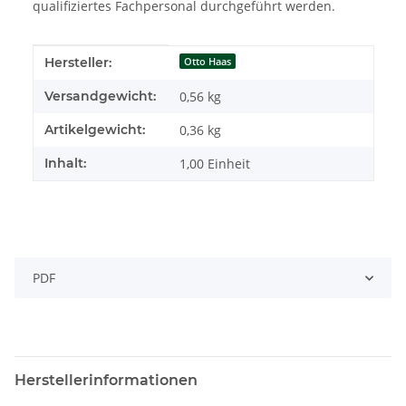
qualifiziertes Fachpersonal durchgeführt werden.
Produkteigenschaft
Wert
Hersteller:
Otto Haas
Versandgewicht:
0,56 kg
Artikelgewicht:
0,36
kg
Inhalt:
1,00 Einheit
PDF
Herstellerinformationen