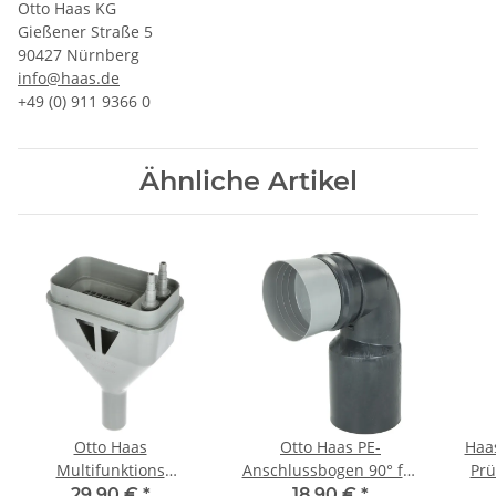
Otto Haas KG
Gießener Straße 5
90427 Nürnberg
info@haas.de
+49 (0) 911 9366 0
Ähnliche Artikel
Otto Haas
Otto Haas PE-
Haas
Multifunktions
Anschlussbogen 90° für
Prü
Sicherheitstrichtersifon
Wand-WC 90/110 mit
29,90 €
*
18,90 €
*