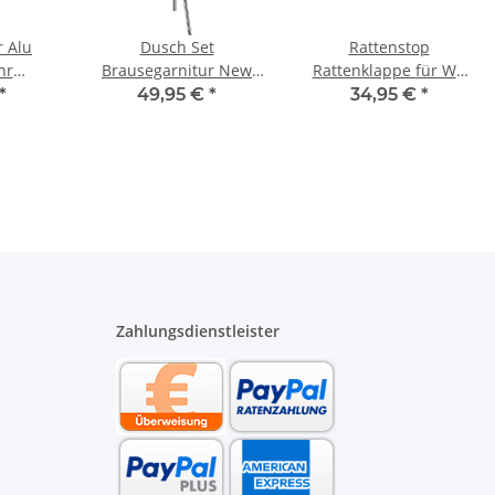
r Alu
Dusch Set
Rattenstop
hr
Brausegarnitur New
Rattenklappe für WC
16 bis
Cento verchromt mit
Anschlussgarnitur DN
*
49,95 €
*
34,95 €
*
ater
650 mm Stange
90 Länge 185 mm
schwarz
Zahlungsdienstleister