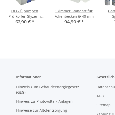
OEG Ölpumpen
Skimmer Standart für
Gar
Prüfkoffer Glyzerin
Folienbecken Ø 40 mm
S
PPKG
Sprühp
62,90 €
*
94,90 €
*
Informationen
Gesetzlich
Hinweis zum Gebäudeenergiegesetz
Datenschu
(GEG)
AGB
Hinweis-zu-Photovoltaik-Anlagen
Sitemap
Hinweise zur Altölentsorgung
Zahlung &