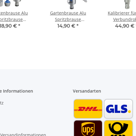
tenbrause Alu
Gartenbrause Alu
Kalibrierer fü
pritzbrause
Spritzbrause
Verbundro
istole stufenlos
Sprühpistole 8 fach
Kunststoffrohr 
18,90 €
*
14,90 €
*
44,90 €
verstellbar
verstellbar mit soft
32 mm Entgr
touch Griff
e Informationen
Versandarten
tz
 Versandinformationen