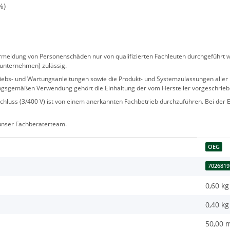
%)
eidung von Personenschäden nur von qualifizierten Fachleuten durchgeführt we
sunternehmen) zulässig.
 Betriebs- und Wartungsanleitungen sowie die Produkt- und Systemzulassungen al
ngsgemäßen Verwendung gehört die Einhaltung der vom Hersteller vorgeschrie
hluss (3/400 V) ist von einem anerkannten Fachbetrieb durchzuführen. Bei der Er
 unser Fachberaterteam.
OEG
7026819
0,60 kg
0,40
kg
50,00 