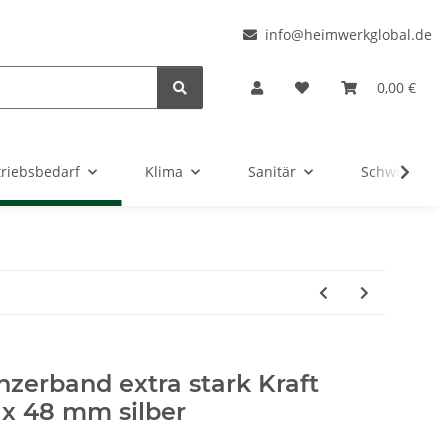
l
info@heimwerkglobal.de
0,00 €
triebsbedarf
Klima
Sanitär
Schwimmbad
erband extra stark Kraft
x 48 mm silber