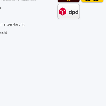
m
eiheitserklärung
recht