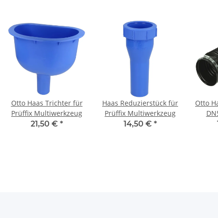
Otto Haas Trichter für
Haas Reduzierstück für
Otto H
Prüffix Multiwerkzeug
Prüffix Multiwerkzeug
DN5
Sch
21,50 €
*
14,50 €
*
dac