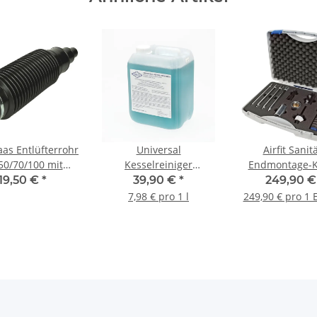
aas Entlüfterrohr
Universal
Airfit Sanit
0/70/100 mit
Kesselreiniger
Endmontage-K
lauchklemme
Spezialreiniger
"Profi" 2040
19,50 €
*
39,90 €
*
249,90 
hseitig DN100
Reinigung gas und öl
7,98 € pro 1 l
249,90 € pro 1 
Kesselanlagen 5 L