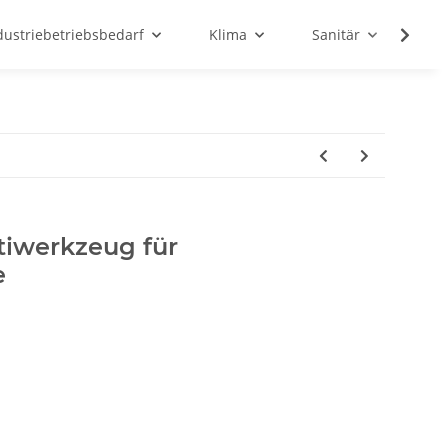
dustriebetriebsbedarf
Klima
Sanitär
Sc
tiwerkzeug für
e