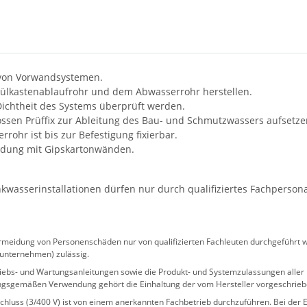
 von Vorwandsystemen.
pülkastenablaufrohr und dem Abwasserrohr herstellen.
ichtheit des Systems überprüft werden.
ossen Prüffix zur Ableitung des Bau- und Schmutzwassers aufsetze
ohr ist bis zur Befestigung fixierbar.
leidung mit Gipskartonwänden.
wasserinstallationen dürfen nur durch qualifiziertes Fachperson
eidung von Personenschäden nur von qualifizierten Fachleuten durchgeführt we
sunternehmen) zulässig.
 Betriebs- und Wartungsanleitungen sowie die Produkt- und Systemzulassungen al
ngsgemäßen Verwendung gehört die Einhaltung der vom Hersteller vorgeschrie
hluss (3/400 V) ist von einem anerkannten Fachbetrieb durchzuführen. Bei der Er