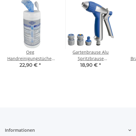
Oeg
Gartenbrause Alu
Handreinigungstücher
Spritzbrause
Br
Reinigungstücher 75
Sprühpistole stufenlos
Cent
22,90 €
*
18,90 €
*
Tüchern Reinigungstuch
verstellbar
Informationen