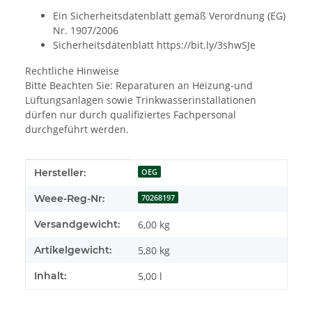
Ein Sicherheitsdatenblatt gemäß Verordnung (EG)
Nr. 1907/2006
Sicherheitsdatenblatt https://bit.ly/3shwSJe
Rechtliche Hinweise
Bitte Beachten Sie: Reparaturen an Heizung-und
Lüftungsanlagen sowie Trinkwasserinstallationen
dürfen nur durch qualifiziertes Fachpersonal
durchgeführt werden.
Produkteigenschaft
Wert
Hersteller:
OEG
Weee-Reg-Nr:
70268197
Versandgewicht:
6,00 kg
Artikelgewicht:
5,80
kg
Inhalt:
5,00 l