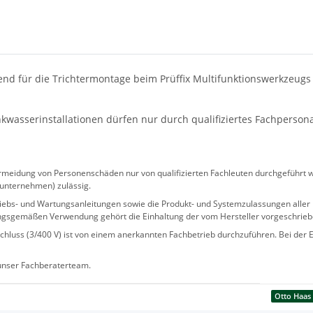
d für die Trichtermontage beim Prüffix Multifunktionswerkzeugs
wasserinstallationen dürfen nur durch qualifiziertes Fachperson
eidung von Personenschäden nur von qualifizierten Fachleuten durchgeführt we
sunternehmen) zulässig.
 Betriebs- und Wartungsanleitungen sowie die Produkt- und Systemzulassungen al
ngsgemäßen Verwendung gehört die Einhaltung der vom Hersteller vorgeschrie
hluss (3/400 V) ist von einem anerkannten Fachbetrieb durchzuführen. Bei der Er
 unser Fachberaterteam.
Otto Haas