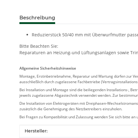
Beschreibung
Reduzierstück 50/40 mm mit Überwurfmutter passen
Bitte Beachten Sie:
Reparaturen an Heizung-und Lüftungsanlagen sowie Trink
Allgemeine Sicherheitshinweise
Montage, Erstinbetriebnahme, Reparatur und Wartung dürfen zur Verm
ausschließlich durch zugelassene Fachbetriebe (Vertragsinstallation
Bei Installation und Montage sind die beiliegenden Installations-,
jeweils zugelassene Abgastechnik verwendet werden. Zur bestimmu
Die Installation von Elektrogeräten mit Dreiphasen-Wechselstromansc
zusätzlich die Genehmigung des Netzbetreibers einzuholen.
Bei Fragen zu Kompatibilität und Zulassung wenden Sie sich bitte an
Produkteigenschaft
Wert
Hersteller: