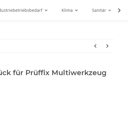
dustriebetriebsbedarf
Klima
Sanitär
Sc
ck für Prüffix Multiwerkzeug