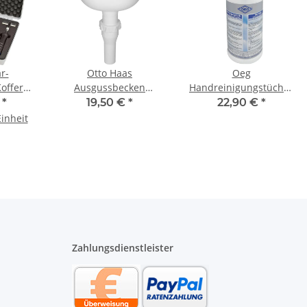
är-
Otto Haas
Oeg
offer
Ausgussbecken
Handreinigungstücher
0SK
Waschbecken Klein
Reinigungstücher 75
€
*
19,50 €
*
22,90 €
*
Kunststoff "Roland" 232
Tüchern
Einheit
x 152 x 240
Reinigungstuch
Zahlungsdienstleister