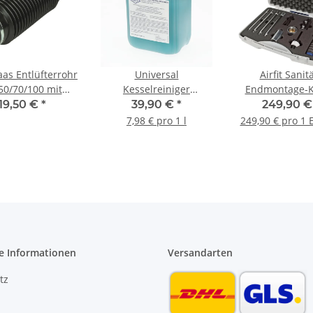
aas Entlüfterrohr
Universal
Airfit Sanit
0/70/100 mit
Kesselreiniger
Endmontage-K
lauchklemme
Spezialreiniger
"Profi" 2040
19,50 €
*
39,90 €
*
249,90 
hseitig DN100
Reinigung gas und öl
7,98 € pro 1 l
249,90 € pro 1 
Kesselanlagen 5 L
e Informationen
Versandarten
tz