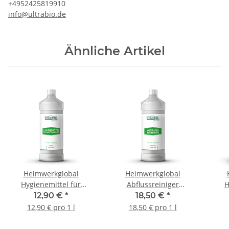
+4952425819910
info@ultrabio.de
Ähnliche Artikel
Heimwerkglobal
Heimwerkglobal
Hygienemittel für
Abflussreiniger
H
Luftwäscher Luftreiniger
Rohrreiniger 1 Liter
1000
12,90 €
*
18,50 €
*
Luftbefeuchter 1000ml
Luft
12,90 € pro 1 l
18,50 € pro 1 l