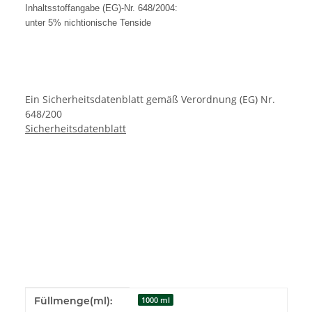
Inhaltsstoffangabe (EG)-Nr. 648/2004:
unter 5% nichtionische
Tenside
Ein Sicherheitsdatenblatt gemäß Verordnung (EG) Nr.
648/200
Sicherheitsdatenblatt
Produkteigenschaft
Wert
Füllmenge(ml):
1000 ml