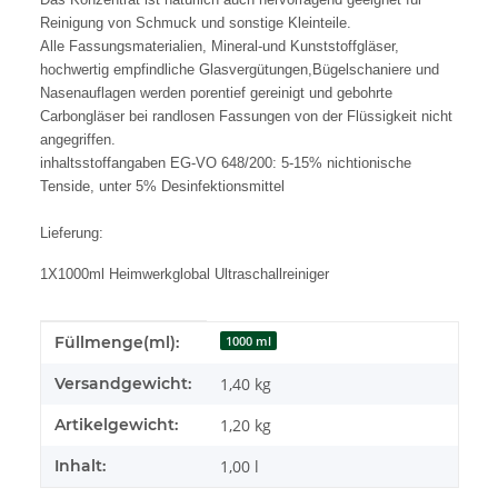
Reinigung von Schmuck und sonstige Kleinteile.
Alle Fassungsmaterialien, Mineral-und Kunststoffgläser,
hochwertig empfindliche Glasvergütungen,Bügelschaniere und
Nasenauflagen werden porentief gereinigt und gebohrte
Carbongläser bei randlosen Fassungen von der Flüssigkeit nicht
angegriffen.
inhaltsstoffangaben EG-VO 648/200: 5-15% nichtionische
Tenside, unter 5% Desinfektionsmittel
Lieferung:
1X1000ml Heimwerkglobal Ultraschallreiniger
Produkteigenschaft
Wert
Füllmenge(ml):
1000 ml
Versandgewicht:
1,40 kg
Artikelgewicht:
1,20
kg
Inhalt:
1,00 l