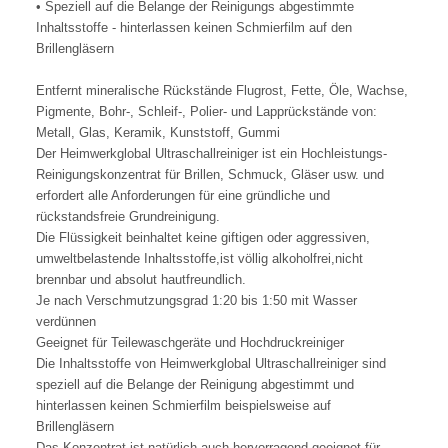
• Speziell auf die Belange der Reinigungs abgestimmte
Inhaltsstoffe - hinterlassen keinen Schmierfilm auf den
Brillengläsern
Entfernt mineralische Rückstände Flugrost, Fette, Öle, Wachse,
Pigmente, Bohr-, Schleif-, Polier- und Lapprückstände von:
Metall, Glas, Keramik, Kunststoff, Gummi
Der Heimwerkglobal Ultraschallreiniger ist ein Hochleistungs-
Reinigungskonzentrat für Brillen, Schmuck, Gläser usw. und
erfordert alle Anforderungen für eine gründliche und
rückstandsfreie Grundreinigung.
Die Flüssigkeit beinhaltet keine giftigen oder aggressiven,
umweltbelastende Inhaltsstoffe,ist völlig alkoholfrei,nicht
brennbar und absolut hautfreundlich.
Je nach Verschmutzungsgrad 1:20 bis 1:50 mit Wasser
verdünnen
Geeignet für Teilewaschgeräte und Hochdruckreiniger
Die Inhaltsstoffe von Heimwerkglobal Ultraschallreiniger sind
speziell auf die Belange der Reinigung abgestimmt und
hinterlassen keinen Schmierfilm beispielsweise auf
Brillengläsern
Das Konzentrat ist natürlich auch hervorragend geeignet für