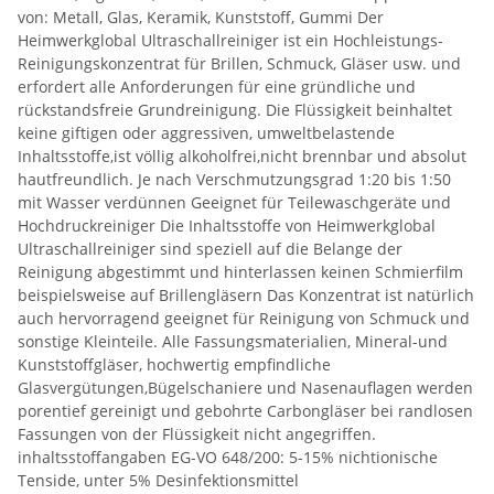
von: Metall, Glas, Keramik, Kunststoff, Gummi Der
Heimwerkglobal Ultraschallreiniger ist ein Hochleistungs-
Reinigungskonzentrat für Brillen, Schmuck, Gläser usw. und
erfordert alle Anforderungen für eine gründliche und
rückstandsfreie Grundreinigung. Die Flüssigkeit beinhaltet
keine giftigen oder aggressiven, umweltbelastende
Inhaltsstoffe,ist völlig alkoholfrei,nicht brennbar und absolut
hautfreundlich. Je nach Verschmutzungsgrad 1:20 bis 1:50
mit Wasser verdünnen Geeignet für Teilewaschgeräte und
Hochdruckreiniger Die Inhaltsstoffe von Heimwerkglobal
Ultraschallreiniger sind speziell auf die Belange der
Reinigung abgestimmt und hinterlassen keinen Schmierfilm
beispielsweise auf Brillengläsern Das Konzentrat ist natürlich
auch hervorragend geeignet für Reinigung von Schmuck und
sonstige Kleinteile. Alle Fassungsmaterialien, Mineral-und
Kunststoffgläser, hochwertig empfindliche
Glasvergütungen,Bügelschaniere und Nasenauflagen werden
porentief gereinigt und gebohrte Carbongläser bei randlosen
Fassungen von der Flüssigkeit nicht angegriffen.
inhaltsstoffangaben EG-VO 648/200: 5-15% nichtionische
Tenside, unter 5% Desinfektionsmittel