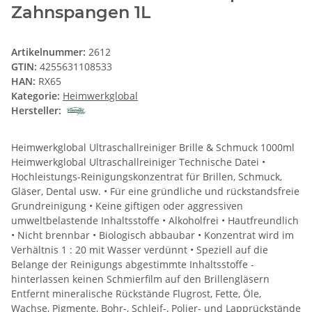
Zahnspangen 1L
Artikelnummer:
2612
GTIN:
4255631108533
HAN:
RX65
Kategorie:
Heimwerkglobal
Hersteller:
Heimwerkglobal Ultraschallreiniger Brille & Schmuck 1000ml
Heimwerkglobal Ultraschallreiniger Technische Datei •
Hochleistungs-Reinigungskonzentrat für Brillen, Schmuck,
Gläser, Dental usw. • Für eine gründliche und rückstandsfreie
Grundreinigung • Keine giftigen oder aggressiven
umweltbelastende Inhaltsstoffe • Alkoholfrei • Hautfreundlich
• Nicht brennbar • Biologisch abbaubar • Konzentrat wird im
Verhältnis 1 : 20 mit Wasser verdünnt • Speziell auf die
Belange der Reinigungs abgestimmte Inhaltsstoffe -
hinterlassen keinen Schmierfilm auf den Brillengläsern
Entfernt mineralische Rückstände Flugrost, Fette, Öle,
Wachse, Pigmente, Bohr-, Schleif-, Polier- und Lapprückstände