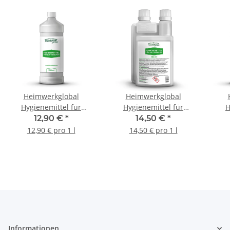
Heimwerkglobal
Heimwerkglobal
Hygienemittel für
Hygienemittel für
H
Luftwäscher Luftreiniger
1000ml mit Dosierholfe
Luft
12,90 €
*
14,50 €
*
Luftbefeuchter 1000ml
Luftwäscher Luftreiniger
Luf
12,90 € pro 1 l
14,50 € pro 1 l
Luftbefeuchter
Informationen