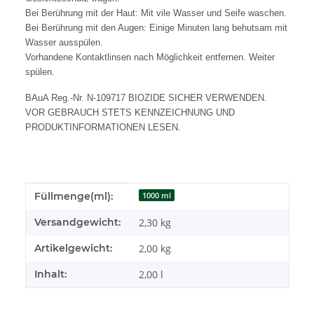
Bei Berührung mit der Haut: Mit vile Wasser und Seife waschen.
Bei Berührung mit den Augen: Einige Minuten lang behutsam mit
Wasser ausspülen.
Vorhandene Kontaktlinsen nach Möglichkeit entfernen. Weiter
spülen.
BAuA Reg.-Nr. N-109717 BIOZIDE SICHER VERWENDEN.
VOR GEBRAUCH STETS KENNZEICHNUNG UND
PRODUKTINFORMATIONEN LESEN.
Produkteigenschaft
Wert
Füllmenge(ml):
1000 ml
Versandgewicht:
2,30 kg
Artikelgewicht:
2,00
kg
Inhalt:
2,00 l