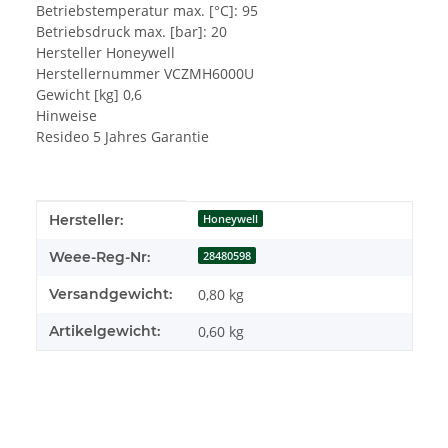
Betriebstemperatur max. [°C]: 95
Betriebsdruck max. [bar]: 20
Hersteller Honeywell
Herstellernummer VCZMH6000U
Gewicht [kg] 0,6
Hinweise
Resideo 5 Jahres Garantie
Produkteigenschaft
Wert
Hersteller:
Honeywell
Weee-Reg-Nr:
28480598
Versandgewicht:
0,80 kg
Artikelgewicht:
0,60
kg