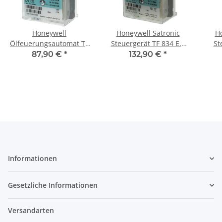
Honeywell
Honeywell Satronic
Ho
Ölfeuerungsautomat TF
Steuergerät TF 834 E.3
St
832.3
2235
87,90 €
*
132,90 €
*
Informationen
Gesetzliche Informationen
Versandarten