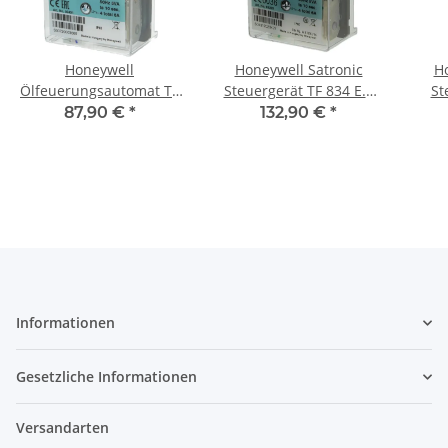
Honeywell
Honeywell Satronic
Ho
Ölfeuerungsautomat TF
Steuergerät TF 834 E.3
St
832.3
2235
87,90 €
*
132,90 €
*
Informationen
Gesetzliche Informationen
Versandarten