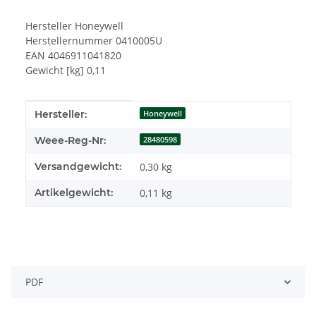
Hersteller Honeywell
Herstellernummer 0410005U
EAN 4046911041820
Gewicht [kg] 0,11
Produkteigenschaft
Wert
Hersteller:
Honeywell
Weee-Reg-Nr:
28480598
Versandgewicht:
0,30 kg
Artikelgewicht:
0,11
kg
PDF