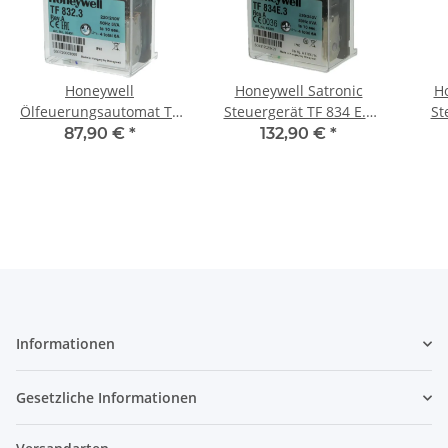
Honeywell
Honeywell Satronic
Ho
Ölfeuerungsautomat TF
Steuergerät TF 834 E.3
St
832.3
2235
87,90 €
*
132,90 €
*
Informationen
Gesetzliche Informationen