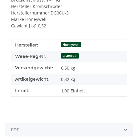
Hersteller Kromschröder
Herstellernummer DG06U-3
Marke Honeywell
Gewicht [kg] 0,32
Produkteigenschaft
Wert
Hersteller:
Honeywell
Weee-Reg-Nr:
28480598
Versandgewicht:
0,50 kg
Artikelgewicht:
0,32
kg
Inhalt:
1,00 Einheit
PDF