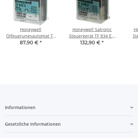
Honeywell
Honeywell Satronic
Ho
Ölfeuerungsautomat TF
Steuergerät TF 834 E.3
St
832.3
2235
87,90 €
*
132,90 €
*
Informationen
Gesetzliche Informationen