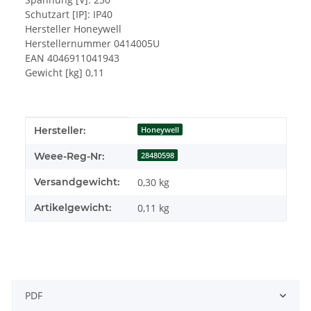
Schutzart [IP]: IP40
Hersteller Honeywell
Herstellernummer 0414005U
EAN 4046911041943
Gewicht [kg] 0,11
Produkteigenschaft
Wert
Hersteller:
Honeywell
Weee-Reg-Nr:
28480598
Versandgewicht:
0,30 kg
Artikelgewicht:
0,11
kg
PDF