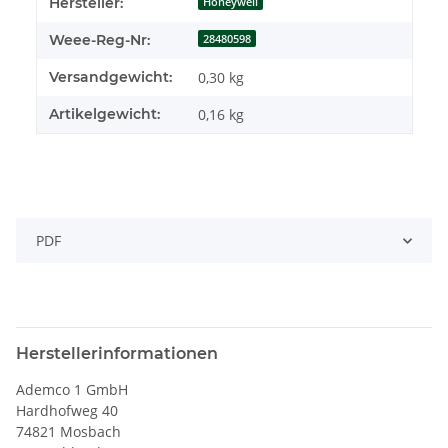
Produkteigenschaft
Wert
Hersteller:
Honeywell
Weee-Reg-Nr:
28480598
Versandgewicht:
0,30 kg
Artikelgewicht:
0,16
kg
PDF
Herstellerinformationen
Ademco 1 GmbH
Hardhofweg 40
74821 Mosbach