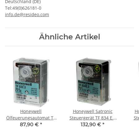
Deutschland (DE)
Tel:49(0)626181-0
info.de@resideo.com
Ähnliche Artikel
Honeywell
Honeywell Satronic
Ho
Ölfeuerungsautomat TF
Steuergerät TF 834 E.3
St
832.3
2235
87,90 €
*
132,90 €
*