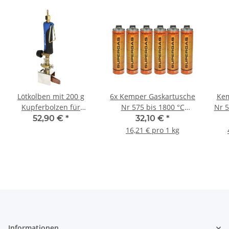
Lötkolben mit 200 g
6x Kemper Gaskartusche
Kem
Kupferbolzen für
Nr 575 bis 1800 °C
Nr 
Dachrinnenarbeiten
Lötgas 30% Propan 70%
Gasg
52,90 €
*
32,10 €
*
Butan 600ml 330g
16,21 € pro 1 kg
Informationen