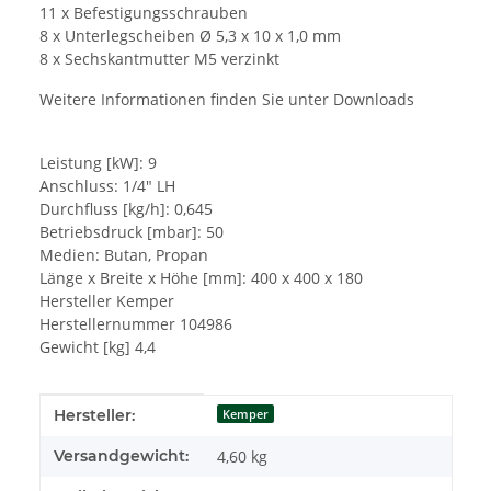
11 x Befestigungsschrauben
8 x Unterlegscheiben Ø 5,3 x 10 x 1,0 mm
8 x Sechskantmutter M5 verzinkt
Weitere Informationen finden Sie unter Downloads
Leistung [kW]: 9
Anschluss: 1/4" LH
Durchfluss [kg/h]: 0,645
Betriebsdruck [mbar]: 50
Medien: Butan, Propan
Länge x Breite x Höhe [mm]: 400 x 400 x 180
Hersteller Kemper
Herstellernummer 104986
Gewicht [kg] 4,4
Produkteigenschaft
Wert
Hersteller:
Kemper
Versandgewicht:
4,60 kg