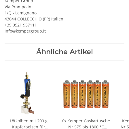
Kemper Group
Via Prampolini
1/Q - Lemignano
43044 COLLECCHIO (PR) Italien
+39 0521 957111
info@kempergroup.it
Ähnliche Artikel
Lötkolben mit 200 g
6x Kemper Gaskartusche
Kem
Kupferbolzen für
Nr 575 bis 1800 °C
Nr 