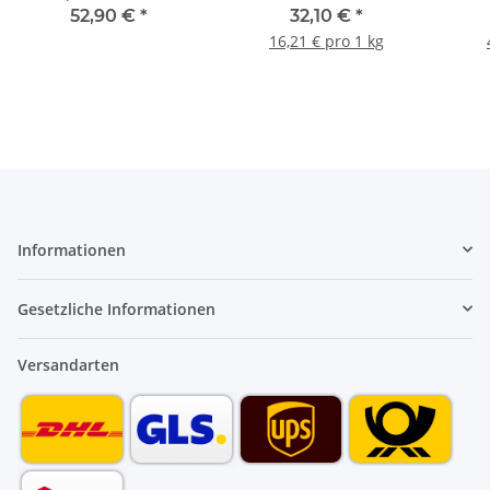
Dachrinnenarbeiten
Lötgas 30% Propan 70%
Gasg
52,90 €
*
32,10 €
*
Butan 600ml 330g
16,21 € pro 1 kg
Informationen
Gesetzliche Informationen
Versandarten