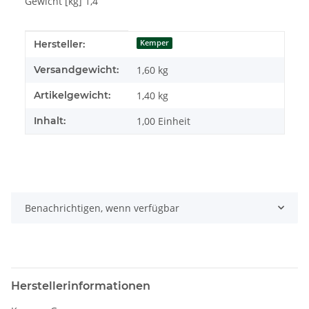
Gewicht [kg] 1,4
Produkteigenschaft
Wert
Hersteller:
Kemper
Versandgewicht:
1,60 kg
Artikelgewicht:
1,40
kg
Inhalt:
1,00 Einheit
Benachrichtigen, wenn verfügbar
Herstellerinformationen