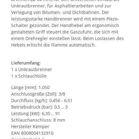
Unkrautbrenner, für Asphaltierarbeiten und zur
Verlegung von Bitumen- und Dichtbahnen. Der
leistungsstarke Handbrenner wird mit einem Piezo-
Schalter gezündet. Der Handhebel am ergonomisch
gestalteten Griff steuert die Gaszufuhr, die sich mit
einem Drehregler einstellen lässt. Beim Loslassen des
Hebels erlischt die Flamme automatisch.
Lieferumfang:
1 x Unkrautbrenner
1 x Schlauchtülle
Länge [mm]: 1.050
Anschlussgröße [Zoll]: 3/8
Durchfluss [kg/h]: 0,456 - 6,51
Betriebsdruck [bar]: 0,5 .. 3
Leistung [kW]: 6,35 .. 91
Schlauchanschluss: 8 mm
Hersteller Kemper
EAN 8008004132910