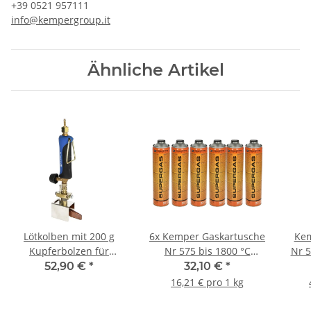
+39 0521 957111
info@kempergroup.it
Ähnliche Artikel
Lötkolben mit 200 g
6x Kemper Gaskartusche
Kem
Kupferbolzen für
Nr 575 bis 1800 °C
Nr 
Dachrinnenarbeiten
Lötgas 30% Propan 70%
Gasg
52,90 €
*
32,10 €
*
Butan 600ml 330g
16,21 € pro 1 kg