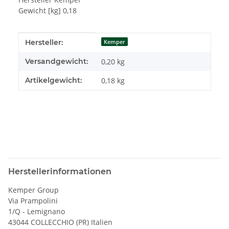
Gewicht [kg] 0,18
Produkteigenschaft
Wert
Hersteller:
Kemper
Versandgewicht:
0,20 kg
Artikelgewicht:
0,18
kg
Herstellerinformationen
Kemper Group
Via Prampolini
1/Q - Lemignano
43044 COLLECCHIO (PR) Italien