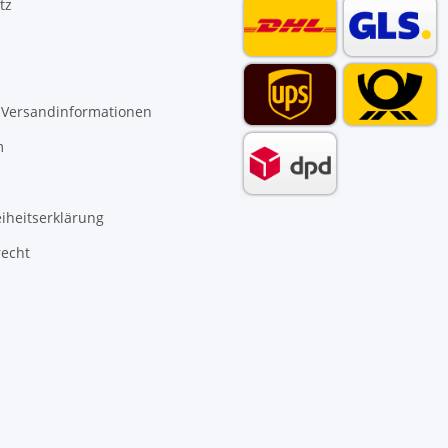
tz
 Versandinformationen
m
eiheitserklärung
recht