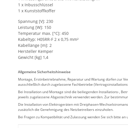
1 x Inbusschlüssel
1 x Kunststoffkoffer
Spannung [V]: 230
Leistung [W]: 150
Temperatur max. [°C]: 450
Kabeltyp: H05RR-F 2 x 0,75 mm²
Kabellänge [m]: 2
Hersteller Kemper
Gewicht [kg] 1,4
Allgemeine Sicherheitshinweise
Montage, Erstinbetriebnahme, Reparatur und Wartung dürfen zur Verm
ausschließlich durch zugelassene Fachbetriebe (Vertragsinstallation
Bei Installation und Montage sind die beiliegenden Installations-,
jeweils zugelassene Abgastechnik verwendet werden. Zur bestimmu
Die Installation von Elektrogeräten mit Dreiphasen-Wechselstromansc
zusätzlich die Genehmigung des Netzbetreibers einzuholen.
Bei Fragen zu Kompatibilität und Zulassung wenden Sie sich bitte an