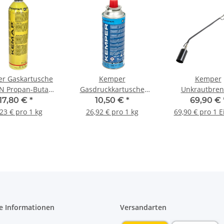
r Gaskartusche
Kemper
Kemper
N Propan-Butan-
Gasdruckkartusche
Unkrautbren
misch bis 3.300
Butan Nr 577
Unkrautverni
17,80 €
*
10,50 €
*
69,90 €
 750ml 385g
Unkrautbrenner
Schweißbrenne
23 € pro 1 kg
26,92 € pro 1 kg
69,90 € pro 1 E
Campinggrill 390ml
Piezo-Zünd
227g
e Informationen
Versandarten