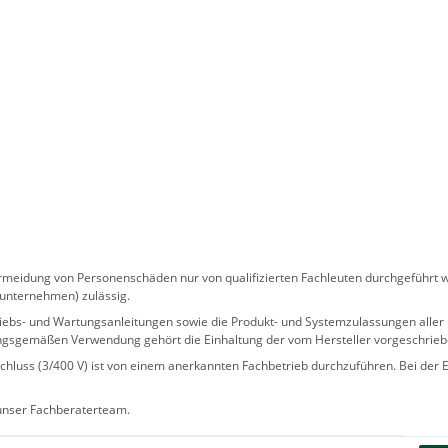
eidung von Personenschäden nur von qualifizierten Fachleuten durchgeführt we
sunternehmen) zulässig.
 Betriebs- und Wartungsanleitungen sowie die Produkt- und Systemzulassungen al
ngsgemäßen Verwendung gehört die Einhaltung der vom Hersteller vorgeschrie
hluss (3/400 V) ist von einem anerkannten Fachbetrieb durchzuführen. Bei der Er
 unser Fachberaterteam.