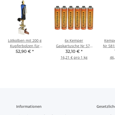
Lötkolben mit 200 g
6x Kemper
Kempe
Kupferbolzen für
Gaskartusche Nr 575
Nr 581
Dachrinnenarbeiten
bis 1800 °C Lötgas 30%
Gasge
52,90 €
*
32,10 €
*
Propan 70% Butan
°C
16,21 € pro 1 kg
46,
600ml 330g
Informationen
Gesetzlich