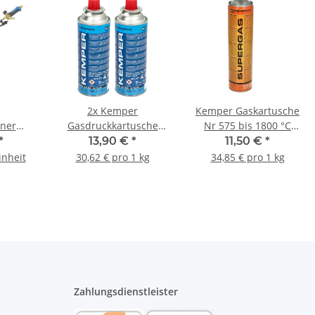
2x Kemper
Kemper Gaskartusche
ner
Gasdruckkartusche
Nr 575 bis 1800 °C
chter
Butan Nr 577
Lötgas 30% Propan 70%
*
13,90 €
*
11,50 €
*
r mit
Unkrautbrenner
Butan 600ml 330g
inheit
30,62 € pro 1 kg
34,85 € pro 1 kg
er
Campinggrill 390ml
227g
Zahlungsdienstleister