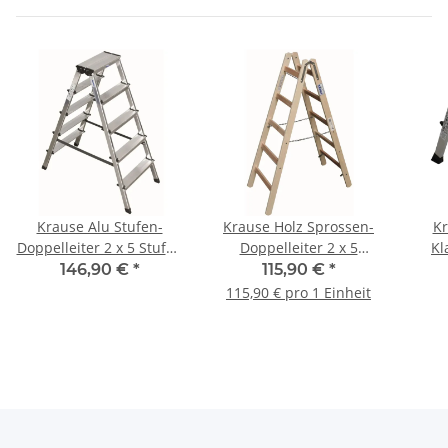
Krause Alu Stufen-
Krause Holz Sprossen-
Kr
Doppelleiter 2 x 5 Stufen
Doppelleiter 2 x 5
Kl
120342
Sprossen 170071
Aut
146,90 €
*
115,90 €
*
115,90 € pro 1 Einheit