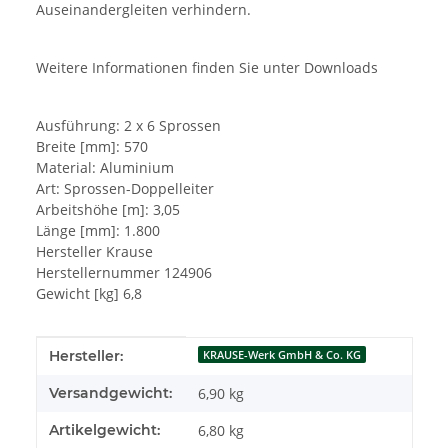
Auseinandergleiten verhindern.
Weitere Informationen finden Sie unter Downloads
Ausführung: 2 x 6 Sprossen
Breite [mm]: 570
Material: Aluminium
Art: Sprossen-Doppelleiter
Arbeitshöhe [m]: 3,05
Länge [mm]: 1.800
Hersteller Krause
Herstellernummer 124906
Gewicht [kg] 6,8
Produkteigenschaft
Wert
Hersteller:
KRAUSE-Werk GmbH & Co. KG
Versandgewicht:
6,90 kg
Artikelgewicht:
6,80
kg