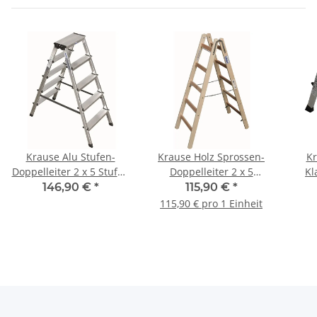
Krause Alu Stufen-
Krause Holz Sprossen-
Kr
Doppelleiter 2 x 5 Stufen
Doppelleiter 2 x 5
Kl
120342
Sprossen 170071
Aut
146,90 €
*
115,90 €
*
115,90 € pro 1 Einheit