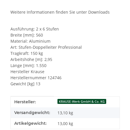
Weitere Informationen finden Sie unter Downloads
Ausführung: 2 x 6 Stufen
Breite [mm]: 560
Material: Aluminium
Art: Stufen-Doppelleiter Professional
Tragkraft: 150 kg
Arbeitshöhe [m]: 2,95
Länge [mm]: 1.550
Hersteller Krause
Herstellernummer 124746
Gewicht [kg] 13
Produkteigenschaft
Wert
Hersteller:
KRAUSE-Werk GmbH & Co. KG
Versandgewicht:
13,10 kg
Artikelgewicht:
13,00
kg