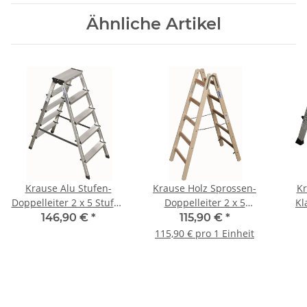
Ähnliche Artikel
Krause Alu Stufen-
Krause Holz Sprossen-
Kr
Doppelleiter 2 x 5 Stufen
Doppelleiter 2 x 5
Kl
120342
Sprossen 170071
Aut
146,90 €
*
115,90 €
*
115,90 € pro 1 Einheit