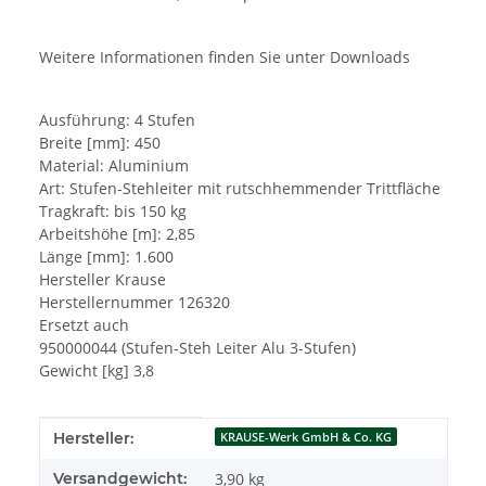
Weitere Informationen finden Sie unter Downloads
Ausführung: 4 Stufen
Breite [mm]: 450
Material: Aluminium
Art: Stufen-Stehleiter mit rutschhemmender Trittfläche
Tragkraft: bis 150 kg
Arbeitshöhe [m]: 2,85
Länge [mm]: 1.600
Hersteller Krause
Herstellernummer 126320
Ersetzt auch
950000044 (Stufen-Steh Leiter Alu 3-Stufen)
Gewicht [kg] 3,8
Produkteigenschaft
Wert
Hersteller:
KRAUSE-Werk GmbH & Co. KG
Versandgewicht:
3,90 kg