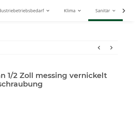
dustriebetriebsbedarf
Klima
Sanitär
Sc
 1/2 Zoll messing vernickelt
rschraubung