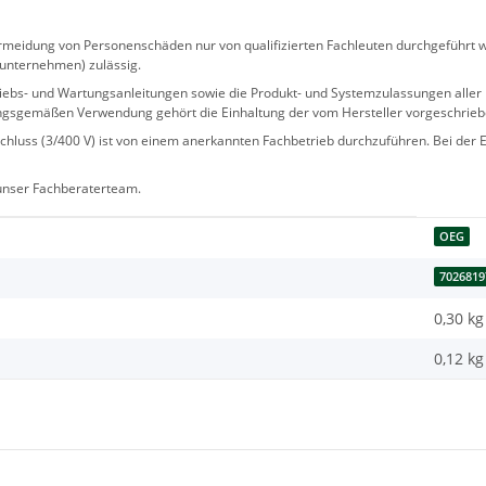
eidung von Personenschäden nur von qualifizierten Fachleuten durchgeführt we
sunternehmen) zulässig.
 Betriebs- und Wartungsanleitungen sowie die Produkt- und Systemzulassungen al
ngsgemäßen Verwendung gehört die Einhaltung der vom Hersteller vorgeschrie
hluss (3/400 V) ist von einem anerkannten Fachbetrieb durchzuführen. Bei der Er
 unser Fachberaterteam.
OEG
7026819
0,30 kg
0,12
kg