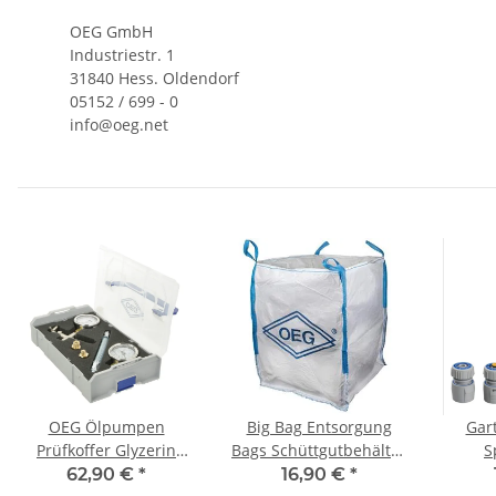
OEG GmbH
Industriestr. 1
31840 Hess. Oldendorf
05152 / 699 - 0
info@oeg.net
OEG Ölpumpen
Big Bag Entsorgung
Gar
Prüfkoffer Glyzerin
Bags Schüttgutbehälter
S
PPKG
Einweg Sackoben offen
Sprühp
62,90 €
*
16,90 €
*