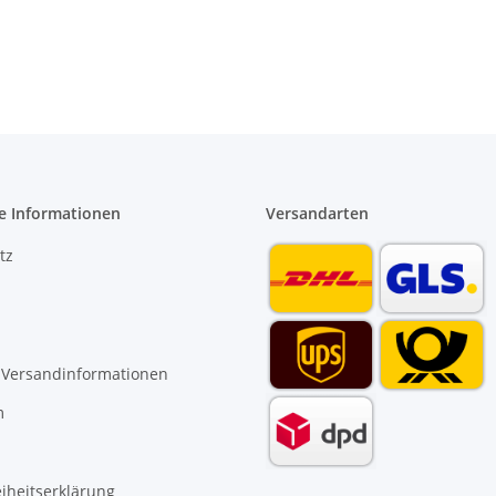
verstellbar
verstellbar mit soft
32 mm Entgr
touch Griff
e Informationen
Versandarten
tz
 Versandinformationen
m
eiheitserklärung