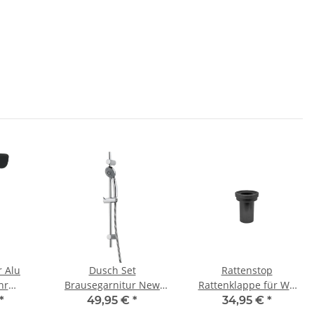
r Alu
Dusch Set
Rattenstop
hr
Brausegarnitur New
Rattenklappe für WC
16 bis
Cento verchromt mit
Anschlussgarnitur DN
*
49,95 €
*
34,95 €
*