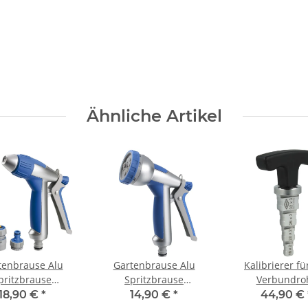
Ähnliche Artikel
tenbrause Alu
Gartenbrause Alu
Kalibrierer fü
pritzbrause
Spritzbrause
Verbundro
istole stufenlos
Sprühpistole 8 fach
Kunststoffrohr 
18,90 €
*
14,90 €
*
44,90 €