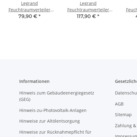
Legrand
Legrand
Feuchtraumverteiler
Feuchtraumverteiler
Feuch
Aufputz 1 x 12 TE
Aufputz 1 x 18 TE
Aufp
79,90 €
*
117,90 €
*
601981
601985
Informationen
Gesetzlich
Hinweis zum Gebäudeenergiegesetz
Datenschu
(GEG)
AGB
Hinweis-zu-Photovoltaik-Anlagen
Sitemap
Hinweise zur Altölentsorgung
Zahlung &
Hinweise zur Rücknahmepflicht für
Impressu