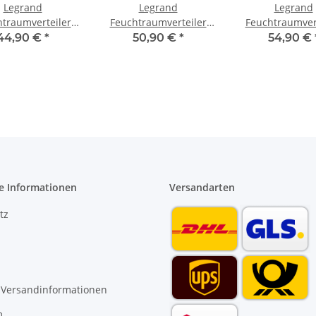
Legrand
Legrand
Legrand
traumverteiler
Feuchtraumverteiler
Feuchtraumver
utz 1 x 2+1 TE
Aufputz 1 x 4 TE 601974
Aufputz 1 x 6 TE
44,90 €
*
50,90 €
*
54,90 €
601932
e Informationen
Versandarten
tz
 Versandinformationen
m