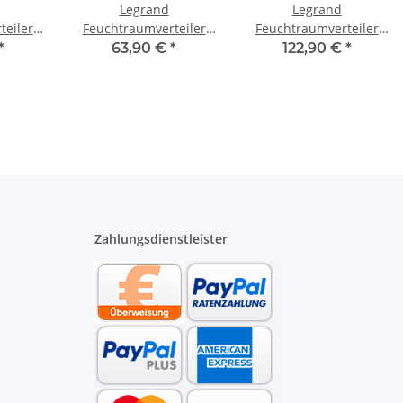
Legrand
Legrand
teiler
Feuchtraumverteiler
Feuchtraumverteiler
 601976
Aufputz 1 x 8 TE 601978
Aufputz 2 x 12 TE
*
63,90 €
*
122,90 €
*
601982
Zahlungsdienstleister