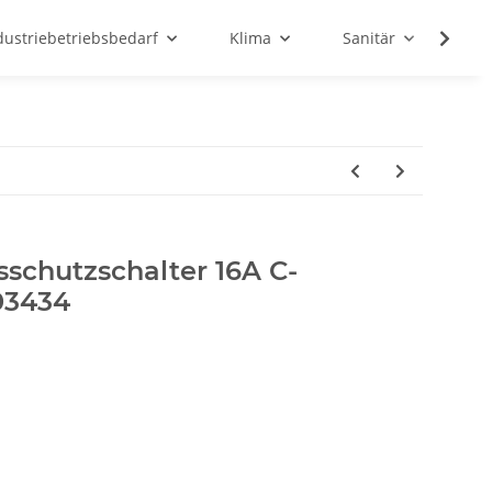
dustriebetriebsbedarf
Klima
Sanitär
Sc
schutzschalter 16A C-
03434