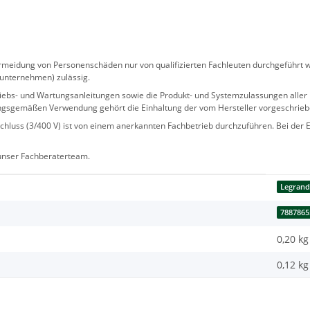
eidung von Personenschäden nur von qualifizierten Fachleuten durchgeführt we
sunternehmen) zulässig.
 Betriebs- und Wartungsanleitungen sowie die Produkt- und Systemzulassungen al
ngsgemäßen Verwendung gehört die Einhaltung der vom Hersteller vorgeschrie
hluss (3/400 V) ist von einem anerkannten Fachbetrieb durchzuführen. Bei der Er
 unser Fachberaterteam.
Legran
7887865
0,20 kg
0,12
kg