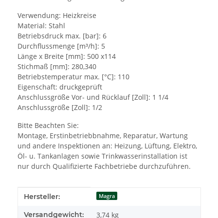
Verwendung: Heizkreise
Material: Stahl
Betriebsdruck max. [bar]: 6
Durchflussmenge [m³/h]: 5
Länge x Breite [mm]: 500 x114
Stichmaß [mm]: 280,340
Betriebstemperatur max. [°C]: 110
Eigenschaft: druckgeprüft
Anschlussgröße Vor- und Rücklauf [Zoll]: 1 1/4
Anschlussgröße [Zoll]: 1/2
Bitte Beachten Sie:
Montage, Erstinbetriebbnahme, Reparatur, Wartung
und andere Inspektionen an: Heizung, Lüftung, Elektro,
Öl- u. Tankanlagen sowie Trinkwasserinstallation ist
nur durch Qualifizierte Fachbetriebe durchzuführen.
Produkteigenschaft
Wert
Hersteller:
Magra
Versandgewicht:
3,74 kg