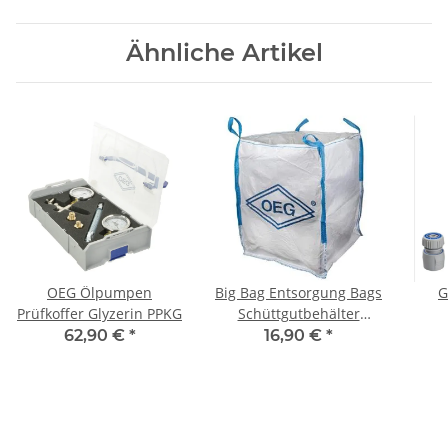
Ähnliche Artikel
OEG Ölpumpen
Big Bag Entsorgung Bags
G
Prüfkoffer Glyzerin PPKG
Schüttgutbehälter
Einweg Sackoben offen
Spr
62,90 €
*
16,90 €
*
mit Hebeschlaufen