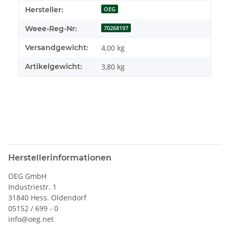
Produkteigenschaft
Wert
Hersteller:
OEG
Weee-Reg-Nr:
70268197
Versandgewicht:
4,00 kg
Artikelgewicht:
3,80
kg
Herstellerinformationen
OEG GmbH
Industriestr. 1
31840 Hess. Oldendorf
05152 / 699 - 0
info@oeg.net