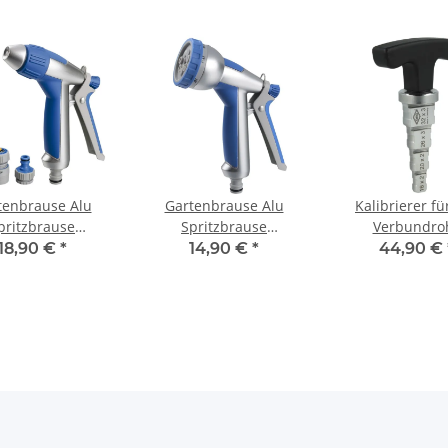
tenbrause Alu
Gartenbrause Alu
Kalibrierer fü
pritzbrause
Spritzbrause
Verbundro
istole stufenlos
Sprühpistole 8 fach
Kunststoffrohr 
18,90 €
*
14,90 €
*
44,90 €
verstellbar
verstellbar mit soft
32 mm Entgr
touch Griff