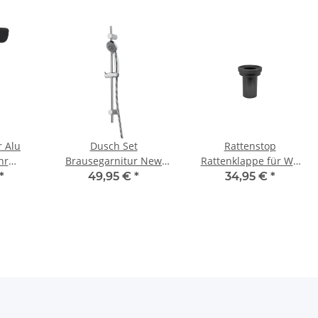
r Alu
Dusch Set
Rattenstop
hr
Brausegarnitur New
Rattenklappe für WC
16 bis
Cento verchromt mit
Anschlussgarnitur DN
*
49,95 €
*
34,95 €
*
ater
650 mm Stange
90 Länge 185 mm
schwarz