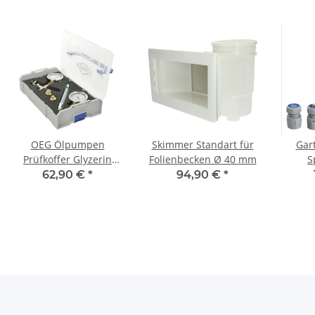
OEG Ölpumpen
Skimmer Standart für
Gar
Prüfkoffer Glyzerin
Folienbecken Ø 40 mm
S
PPKG
Sprühp
62,90 €
*
94,90 €
*