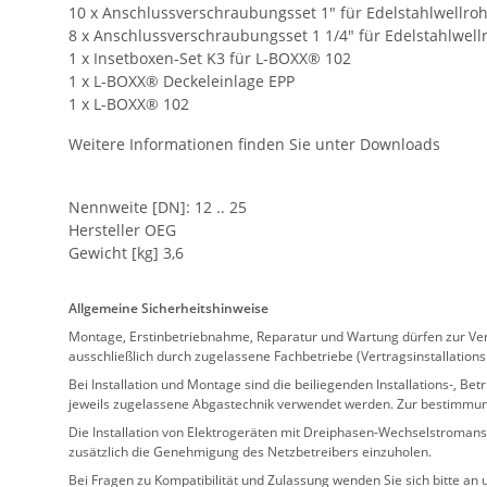
10 x Anschlussverschraubungsset 1" für Edelstahlwellroh
8 x Anschlussverschraubungsset 1 1/4" für Edelstahlwell
1 x Insetboxen-Set K3 für L-BOXX® 102
1 x L-BOXX® Deckeleinlage EPP
1 x L-BOXX® 102
Weitere Informationen finden Sie unter Downloads
Nennweite [DN]: 12 .. 25
Hersteller OEG
Gewicht [kg] 3,6
Allgemeine Sicherheitshinweise
Montage, Erstinbetriebnahme, Reparatur und Wartung dürfen zur Verm
ausschließlich durch zugelassene Fachbetriebe (Vertragsinstallation
Bei Installation und Montage sind die beiliegenden Installations-,
jeweils zugelassene Abgastechnik verwendet werden. Zur bestimmu
Die Installation von Elektrogeräten mit Dreiphasen-Wechselstromansc
zusätzlich die Genehmigung des Netzbetreibers einzuholen.
Bei Fragen zu Kompatibilität und Zulassung wenden Sie sich bitte an