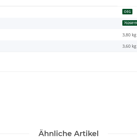
OEG
7026819
3,80 kg
3,60
kg
Ähnliche Artikel