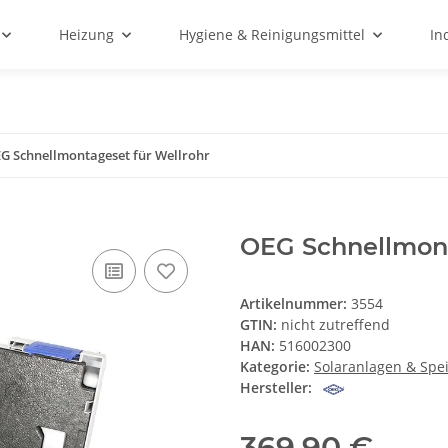
Heizung
Hygiene & Reinigungsmittel
In
G Schnellmontageset für Wellrohr
OEG Schnellmont
Artikelnummer:
3554
GTIN:
nicht zutreffend
HAN:
516002300
Kategorie:
Solaranlagen & Spe
Hersteller:
369,90 €