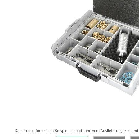
Das Produktfoto ist ein Beispielbild und kann vom Auslieferungszustan