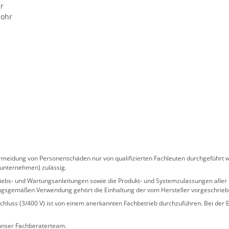
r
rohr
eidung von Personenschäden nur von qualifizierten Fachleuten durchgeführt we
sunternehmen) zulässig.
 Betriebs- und Wartungsanleitungen sowie die Produkt- und Systemzulassungen al
ngsgemäßen Verwendung gehört die Einhaltung der vom Hersteller vorgeschrie
hluss (3/400 V) ist von einem anerkannten Fachbetrieb durchzuführen. Bei der Er
 unser Fachberaterteam.