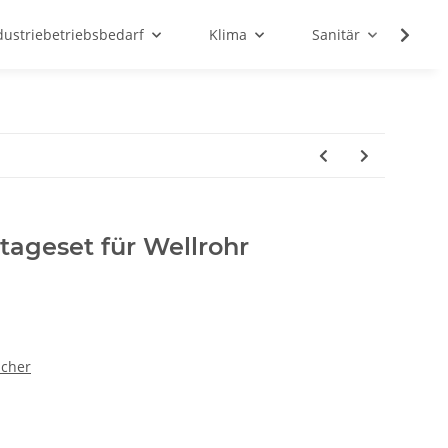
dustriebetriebsbedarf
Klima
Sanitär
Sc
ageset für Wellrohr
icher