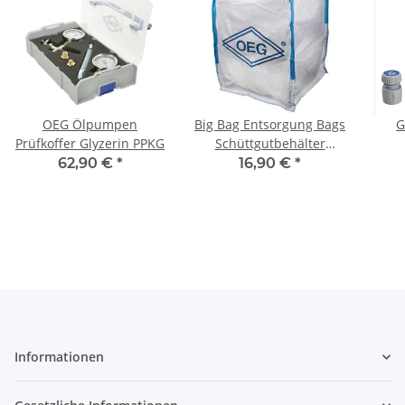
OEG Ölpumpen
Big Bag Entsorgung Bags
G
Prüfkoffer Glyzerin PPKG
Schüttgutbehälter
Einweg Sackoben offen
Spr
62,90 €
*
16,90 €
*
mit Hebeschlaufen
Informationen