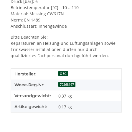
Druck [bar]: 6
Betriebstemperatur [°C]: -10 .. 110
Material: Messing CW617N
Norm: EN 1489
Anschlussart: Innengewinde
Bitte Beachten Sie:
Reparaturen an Heizung-und Lüftungsanlagen sowie
Trinkwasserinstallationen dürfen nur durch
qualifiziertes Fachpersonal durchgeführt werden.
Produkteigenschaft
Wert
Hersteller:
OEG
Weee-Reg-Nr:
70268197
Versandgewicht:
0,37 kg
Artikelgewicht:
0,17
kg