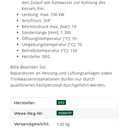
den Zulauf von Kaltwasser zur Kühlung des
Kessels frei.
Leistung: max. 100 kW
Anschluss: 3/4"
Betriebsdruck max. [bar]: 10
Sondenlänge [mm]: 1.300
Öffnungstemperatur [°C]: 95
Umgebungstemperatur [°C]: 70
Betriebstemperatur [°C]: 150
Hersteller OEG
Bitte Beachten Sie:
Reparaturen an Heizung-und Lüftungsanlagen sowie
Trinkwasserinstallationen dürfen nur durch
qualifiziertes Fachpersonal durchgeführt werden.
Produkteigenschaft
Wert
Hersteller:
OEG
Weee-Reg-Nr:
70268197
Versandgewicht:
1,00 kg