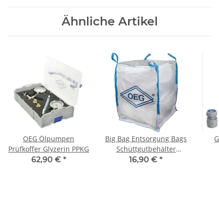
Ähnliche Artikel
OEG Ölpumpen
Big Bag Entsorgung Bags
G
Prüfkoffer Glyzerin PPKG
Schüttgutbehälter
Einweg Sackoben offen
Spr
62,90 €
*
16,90 €
*
mit Hebeschlaufen