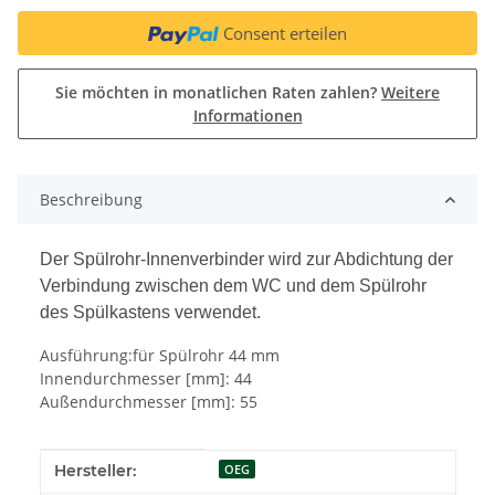
Consent erteilen
Sie möchten in monatlichen Raten zahlen?
Weitere
Informationen
Beschreibung
Der Spülrohr-Innenverbinder wird zur Abdichtung der
Verbindung zwischen dem WC und dem Spülrohr
des Spülkastens verwendet.
Ausführung:für Spülrohr 44 mm
Innendurchmesser [mm]: 44
Außendurchmesser [mm]: 55
Produkteigenschaft
Wert
Hersteller:
OEG