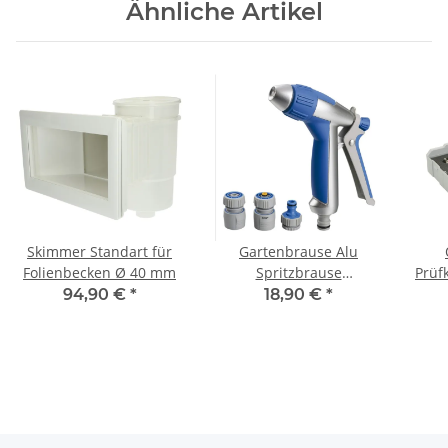
Ähnliche Artikel
Skimmer Standart für
Gartenbrause Alu
Folienbecken Ø 40 mm
Spritzbrause
Prüf
Sprühpistole stufenlos
94,90 €
*
18,90 €
*
verstellbar