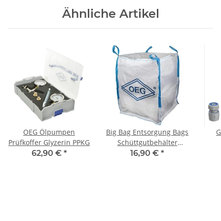
Ähnliche Artikel
OEG Ölpumpen
Big Bag Entsorgung Bags
G
Prüfkoffer Glyzerin PPKG
Schüttgutbehälter
Einweg Sackoben offen
Spr
62,90 €
*
16,90 €
*
mit Hebeschlaufen