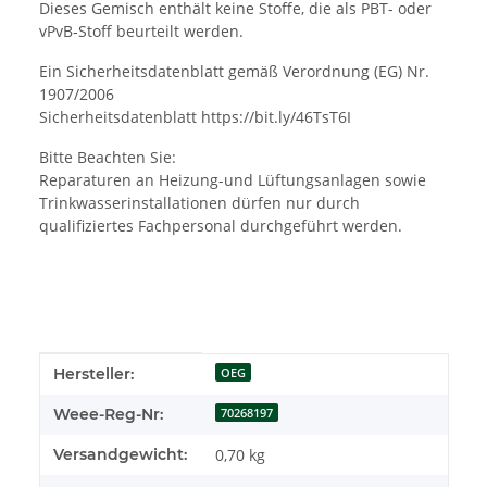
Dieses Gemisch enthält keine Stoffe, die als PBT- oder
vPvB-Stoff beurteilt werden.
Ein Sicherheitsdatenblatt gemäß Verordnung (EG) Nr.
1907/2006
Sicherheitsdatenblatt https://bit.ly/46TsT6I
Bitte Beachten Sie:
Reparaturen an Heizung-und Lüftungsanlagen sowie
Trinkwasserinstallationen dürfen nur durch
qualifiziertes Fachpersonal durchgeführt werden.
Produkteigenschaft
Wert
Hersteller:
OEG
Weee-Reg-Nr:
70268197
Versandgewicht:
0,70 kg