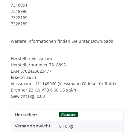
7318951
7318986
7328169
7328185
Weitere Informationen finden Sie unter Downloads
Hersteller Viessmann
Herstellernummer 7818895
EAN 5702425023477
Ersetzt auch
Viessmann: 111149060 (Viessmann Öldüse für Rotrix-
Brenner 22 kW VTB 0,60 US gal/h)
Gewicht [kg] 0,03
Produkteigenschaft
Wert
Hersteller:
Viesmann
Versandgewicht:
0,10 kg