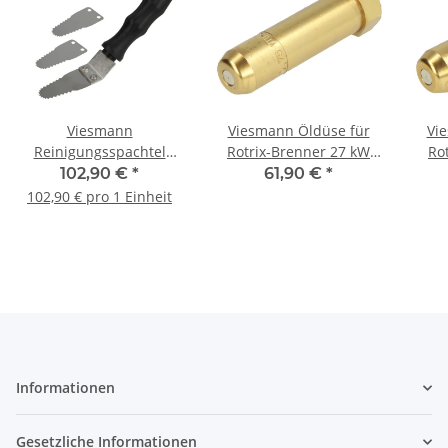
Viesmann
Viesmann Öldüse für
Vi
Reinigungsspachtel
Rotrix-Brenner 27 kW
Ro
7858492
VTB 0,75 US gal/h
V
102,90 €
*
61,90 €
*
7818896
102,90 € pro 1 Einheit
Informationen
Gesetzliche Informationen